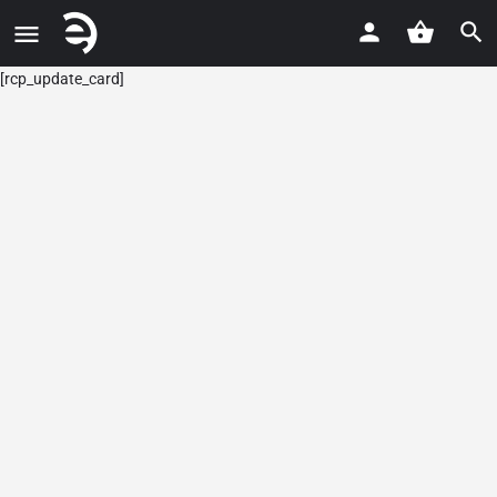
[rcp_update_card]